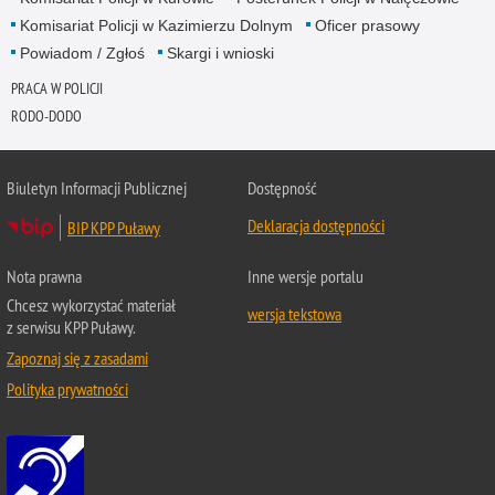
Komisariat Policji w Kazimierzu Dolnym
Oficer prasowy
Powiadom / Zgłoś
Skargi i wnioski
PRACA W POLICJI
RODO-DODO
Biuletyn Informacji Publicznej
Dostępność
Deklaracja dostępności
BIP KPP Puławy
Nota prawna
Inne wersje portalu
Chcesz wykorzystać materiał
wersja tekstowa
z serwisu KPP Puławy.
Zapoznaj się z zasadami
Polityka prywatności