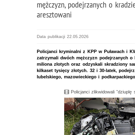
mężczyzn, podejrzanych o kradzi
aresztowani
Data publikacji 22.05.2026
Policjanci kryminalni z KPP w Puławach i K
zatrzymali dwóch mężczyzn podejrzanych o k
miliona złotych oraz odzyskali skradziony 
kilkaset tysięcy złotych. 32 i 30-latek, pod
lubelskiego, mazowieckiego i podkarpackieg
Film
Policjanci zlikwidowali "dziupl