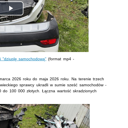
Odtwórz
wideo
ali "dziuplę samochodową"
(format mp4 -
marca 2026 roku do maja 2026 roku. Na terenie trzech
owieckiego sprawcy ukradli w sumie sześć samochodów -
0 do 100 000 złotych. Łączna wartość skradzionych