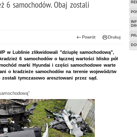
eż 6 samochodów. Obaj zostali
RE
PO
IN
DR
PR
Powrót
Drukuj
DO
WP w Lublinie zlikwidowali "dziuplę samochodową",
radzież 6 samochodów o łącznej wartości blisko pół
samochód marki Hyundai i części samochodowe warte
ejrzani o kradzieże samochodów na terenie województw
o zostali tymczasowo aresztowani przez sąd.
ę samochodową"