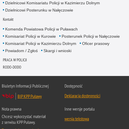
Dzielnicowi Komisariatu Policji w Kazimierzu Dolnym
Dzielnicowi Posterunku w Nałęczowie
Kontakt
Komenda Powiatowa Policji w Puławach
Komisariat Policji w Kurowie
Posterunek Policji w Nałęczowie
Komisariat Policji w Kazimierzu Dolnym
Oficer prasowy
Powiadom / Zgłoś
Skargi i wnioski
PRACA W POLICJI
RODO-DODO
Biuletyn Informacji Publicznej
Dostępność
Deklaracja dostępności
BIP KPP Puławy
Nota prawna
Inne wersje portalu
Chcesz wykorzystać materiał
wersja tekstowa
z serwisu KPP Puławy.